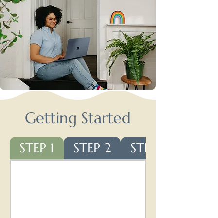
Getting Started
STEP 1
STEP 2
STEP 3